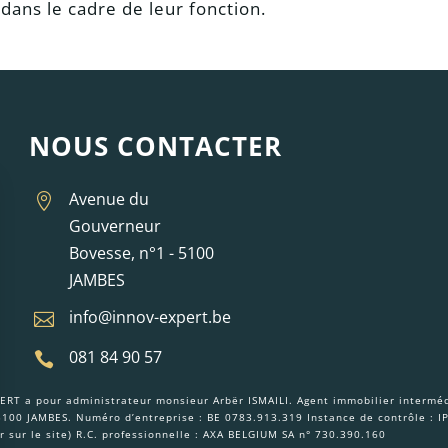
 dans le cadre de leur fonction.
NOUS CONTACTER
Avenue du

Gouverneur
Bovesse, n°1 - 5100
JAMBES
info@innov-expert.be

081 84 90 57

RT a pour administrateur monsieur Arbër ISMAILI. Agent immobilier intermédi
 5100 JAMBES. Numéro d’entreprise : BE 0783.913.319 Instance de contrôle : 
er sur le site) R.C. professionnelle : AXA BELGIUM SA n° 730.390.160