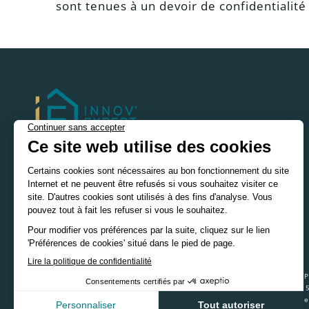
sont tenues à un devoir de confidentialité
Entreprise : INNOV’EXPERT srl. Notre agence immobilière INNOV’EXPE
social et lieu d’exploitation : Avenue du Gouverneur Bovesse n° 1 à
déontologique de l’IPI : www.ipi.be (hyper lien afin de pouvoir cliqu