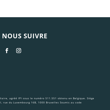
NOUS SUIVRE
aire, agréé IPI sous le numéro 511.551 obtenu en Belgique. Siège
IPI, rue du Luxembourg 16B, 1000 Bruxelles Soumis au code